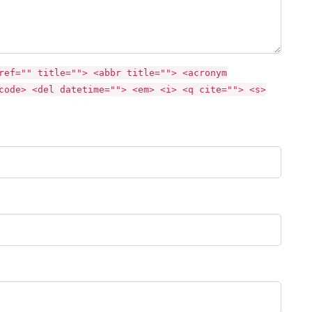
ref="" title=""> <abbr title=""> <acronym
code> <del datetime=""> <em> <i> <q cite=""> <s>