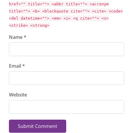
href="" title=""> <abbr title=""> <acronym
title=""> <b> <blockquote cite=""> <cite> <code>
<del datetime=""> <em> <i> <q cite=""> <s>
<strike> <strong>
Name *
Email *
Website